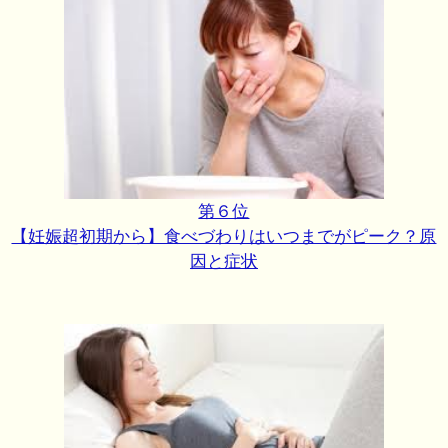
第６位
【妊娠超初期から】食べづわりはいつまでがピーク？原
因と症状