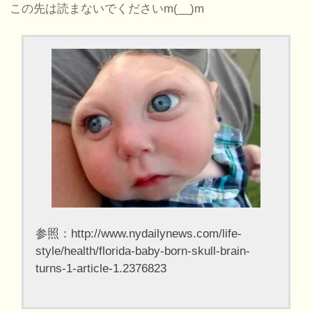
この先は読まないでくださいm(__)m
参照：http://www.nydailynews.com/life-
style/health/florida-baby-born-skull-brain-
turns-1-article-1.2376823