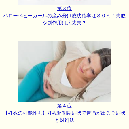
第３位
ハローベビーガールの産み分け成功確率は８０％！失敗
や副作用は大丈夫？
第４位
【妊娠の可能性も】妊娠超初期症状で胃痛が出る？症状
と対処法