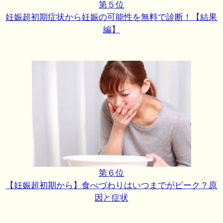
第５位
妊娠超初期症状から妊娠の可能性を無料で診断！【結果
編】
第６位
【妊娠超初期から】食べづわりはいつまでがピーク？原
因と症状