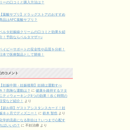
リーの口コミと購入方法は？
【葉酸サプリ】ドラッグストアのおすすめ
商品はAFC葉酸サプリ？
ベルタ妊娠線クリームの口コミと効果を紹
介！予防ならベルタマザー♪
ベイビーサポートの安全性や品質を分析！
日本で医療製品として開発！
近のコメント
【妊娠中期・妊娠後期】妊婦は運動すべ
き？危険な運動は？
に
健康を維持するマタ
ニティウォーキング4つの効果！歩く時間の
目安など紹介！
より
【超お得】ゲストアシスタンスカード！妊
娠８ヶ月でディズニー！
に
鈴木 智也
より
化学的流産になる割合は？いつまで心配す
ればいいの？
に
不妊治療
より