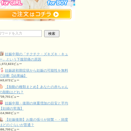
妊娠中期の「チクチク・ズキズキ・キュ
ー」という下腹部痛の原因
1,072,823ビュー
妊娠超初期症状から妊娠の可能性を無料
で診断【結果編】
843,672ビュー
【胎動の種類まとめ】あなたの赤ちゃん
の胎動はどれ？
739,701ビュー
妊娠中期・後期の体重増加の目安と平均
【妊婦の常識】
614,960ビュー
【妊娠後期】お腹の張りが頻繁・・頻度
はどのぐらいが普通？
586,700ビュー