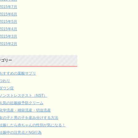
2015年7月
2015年6月
2015年5月
2015年4月
2015年3月
2015年2月
テゴリー
おすすめの葉酸サプリ
つわり
ダウン症
ノンストレステスト（NST）
人気の妊娠線予防クリーム
化学流産・稽留流産・切迫流産
女の子と男の子を産み分けする方法
妊娠したら赤ちゃんの性別が気になる！
妊娠中の注意点とNG行為