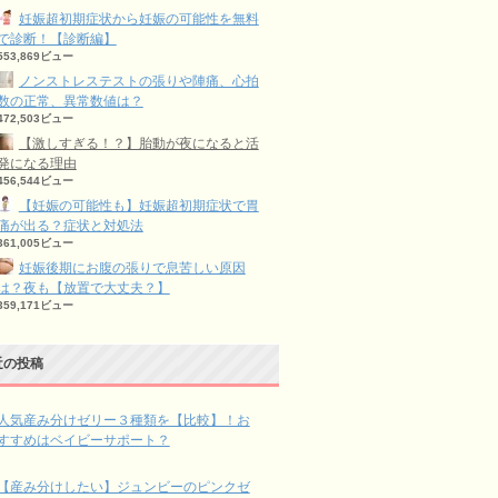
妊娠超初期症状から妊娠の可能性を無料
で診断！【診断編】
553,869ビュー
ノンストレステストの張りや陣痛、心拍
数の正常、異常数値は？
472,503ビュー
【激しすぎる！？】胎動が夜になると活
発になる理由
456,544ビュー
【妊娠の可能性も】妊娠超初期症状で胃
痛が出る？症状と対処法
361,005ビュー
妊娠後期にお腹の張りで息苦しい原因
は？夜も【放置で大丈夫？】
359,171ビュー
近の投稿
人気産み分けゼリー３種類を【比較】！お
すすめはベイビーサポート？
【産み分けしたい】ジュンビーのピンクゼ