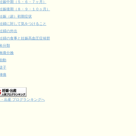
妊娠中期（５・６・７ヶ月）
妊娠後期（８・９・１０ヶ月）
妊娠（超）初期症状
妊婦に対して気をつけること
妊婦の外出
妊婦の食事と妊娠高血圧症候群
未分類
無痛分娩
胎動
逆子
陣痛
・出産 ブログランキングへ